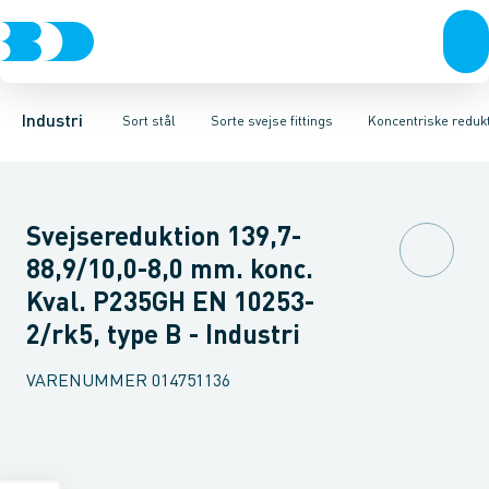
Ventiler
Sorte rør
Bøjninger
Rustfrit stål
Sorte gevindfittings
T-stykker
Excentriske reduktioner
Sort stål
Sorte svejse fittings
Galvaniseret stål
Koncentriske red
Plast
Sorte ASTM s
Industri 
Industri
Sort stål
Sorte svejse fittings
Koncentriske reduk
Svejsereduktion 139,7-
88,9/10,0-8,0 mm. konc.
Kval. P235GH EN 10253-
2/rk5, type B - Industri
VARENUMMER
014751136