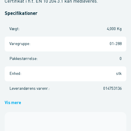
Certifikat i h.t. EN 10 204 3.1 kan medleveres.
Specifikationer
Vægt
:
4,000 Kg
Varegruppe
:
01-288
Pakkestørrelse
:
0
Enhed
:
stk
Leverandørens varenr.
:
014753136
Vis mere