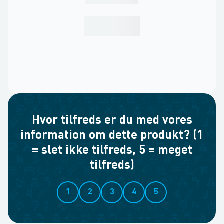
Hvor tilfreds er du med vores
information om dette produkt? (1
= slet ikke tilfreds, 5 = meget
tilfreds)
1
2
3
4
5