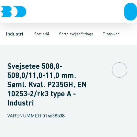
Ventiler
Sorte rør
Bøjninger
Rustfrit stål
Sorte gevindfittings
T-stykker
Excentriske reduktioner
Sort stål
Sorte svejse fittings
Galvaniseret stål
Koncentriske red
Plast
Sorte ASTM s
Industri 
Industri
Sort stål
Sorte svejse fittings
T-stykker
Svejsetee 508,0-
508,0/11,0-11,0 mm.
Søml. Kval. P235GH, EN
10253-2/rk3 type A -
Industri
VARENUMMER
014638508