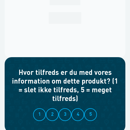
Hvor tilfreds er du med vores
information om dette produkt? (1
= slet ikke tilfreds, 5 = meget
tilfreds)
1
2
3
4
5