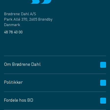
Brødrene Dahl A/S
Park Allé 370, 2605 Brøndby
Danmark
48 78 40 00
Facebook
LinkedIn
Om Brødrene Dahl
Kundeservice
Politikker
Vagttelefon 30 10 89 89
Spørgsmål og svar
Salgs- og leveringsbetingelser
Fordele hos BD
Job og karriere
Privatlivspolitik
Fødevarekontrolrapport