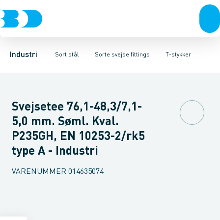
Ventiler
Sorte rør
Bøjninger
Rustfrit stål
Sorte gevindfittings
T-stykker
Excentriske reduktioner
Sort stål
Sorte svejse fittings
Galvaniseret stål
Koncentriske red
Plast
Sorte ASTM s
Industri 
Industri
Sort stål
Sorte svejse fittings
T-stykker
Svejsetee 76,1-48,3/7,1-
5,0 mm. Søml. Kval.
P235GH, EN 10253-2/rk5
type A - Industri
VARENUMMER
014635074