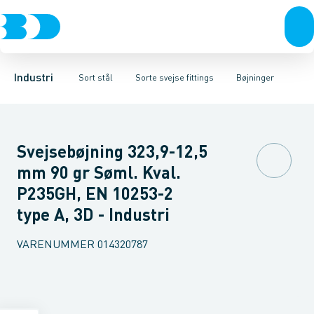
Ventiler
Sorte rør
Bøjninger
Rustfrit stål
Sorte gevindfittings
T-stykker
Excentriske reduktioner
Sort stål
Sorte svejse fittings
Galvaniseret stål
Koncentriske red
Plast
Sorte ASTM s
Industri 
Industri
Sort stål
Sorte svejse fittings
Bøjninger
Svejsebøjning 323,9-12,5
mm 90 gr Søml. Kval.
P235GH, EN 10253-2
type A, 3D - Industri
VARENUMMER
014320787