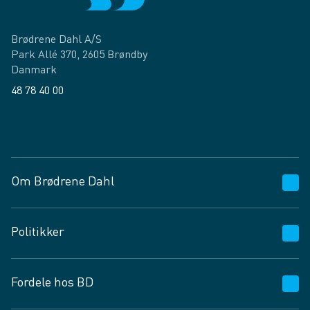
Brødrene Dahl A/S
Park Allé 370, 2605 Brøndby
Danmark
48 78 40 00
Facebook
LinkedIn
Om Brødrene Dahl
Kundeservice
Politikker
Vagttelefon 30 10 89 89
Spørgsmål og svar
Salgs- og leveringsbetingelser
Fordele hos BD
Job og karriere
Privatlivspolitik
Fødevarekontrolrapport