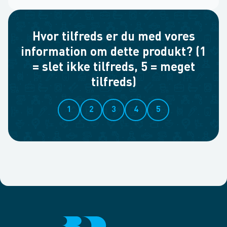
Hvor tilfreds er du med vores
information om dette produkt? (1
= slet ikke tilfreds, 5 = meget
tilfreds)
1
2
3
4
5