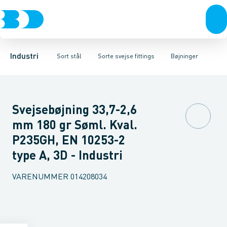
Ventiler
Sorte rør
Bøjninger
Rustfrit stål
Sorte gevindfittings
T-stykker
Excentriske reduktioner
Sort stål
Sorte svejse fittings
Galvaniseret stål
Koncentriske red
Plast
Sorte ASTM s
Industri 
Industri
Sort stål
Sorte svejse fittings
Bøjninger
Svejsebøjning 33,7-2,6
mm 180 gr Søml. Kval.
P235GH, EN 10253-2
type A, 3D - Industri
VARENUMMER
014208034