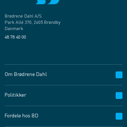
Brødrene Dahl A/S
Park Allé 370, 2605 Brøndby
Danmark
48 78 40 00
Facebook
LinkedIn
Om Brødrene Dahl
Kundeservice
Politikker
Vagttelefon 30 10 89 89
Spørgsmål og svar
Salgs- og leveringsbetingelser
Fordele hos BD
Job og karriere
Privatlivspolitik
Fødevarekontrolrapport