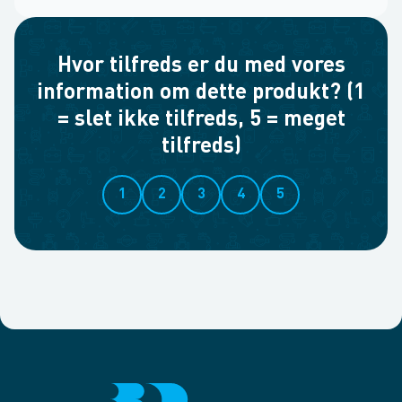
Hvor tilfreds er du med vores
information om dette produkt? (1
= slet ikke tilfreds, 5 = meget
tilfreds)
1
2
3
4
5