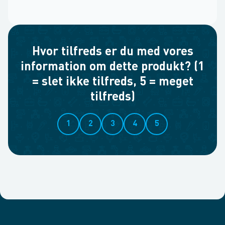
Hvor tilfreds er du med vores
information om dette produkt? (1
= slet ikke tilfreds, 5 = meget
tilfreds)
1
2
3
4
5