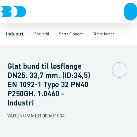
Ventiler
Sorte rør
Gevindflanger
Rustfrit stål
Sorte gevindfittings
Plan flanger
Sort stål
Svejseflanger m. krave
Sorte svejse fittings
Galvaniseret stål
Plast
Sorte ASTM s
Flanger med
Industri 
Industri
Sort stål
Sorte Flanger
Glatte bunde
Glat bund til løsflange
DN25. 33,7 mm. (ID:34,5)
EN 1092-1 Type 32 PN40
P250GH. 1.0460 -
Industri
VARENUMMER
000661034