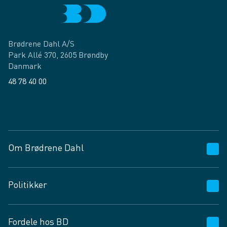
Brødrene Dahl A/S
Park Allé 370, 2605 Brøndby
Danmark
48 78 40 00
Facebook
LinkedIn
Om Brødrene Dahl
Kundeservice
Politikker
Vagttelefon 30 10 89 89
Spørgsmål og svar
Salgs- og leveringsbetingelser
Fordele hos BD
Job og karriere