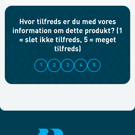
Hvor tilfreds er du med vores
information om dette produkt? (1
= slet ikke tilfreds, 5 = meget
tilfreds)
1
2
3
4
5