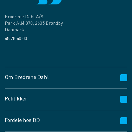
Brødrene Dahl A/S
Park Allé 370, 2605 Brøndby
Danmark
48 78 40 00
Facebook
LinkedIn
Om Brødrene Dahl
Kundeservice
Politikker
Vagttelefon 30 10 89 89
Spørgsmål og svar
Salgs- og leveringsbetingelser
Fordele hos BD
Job og karriere
Privatlivspolitik
Fødevarekontrolrapport