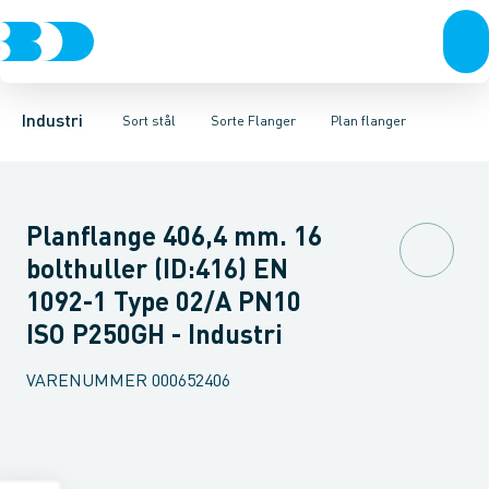
Ventiler
Sorte rør
Gevindflanger
Rustfrit stål
Sorte gevindfittings
Plan flanger
Sort stål
Svejseflanger m. krave
Sorte svejse fittings
Galvaniseret stål
Plast
Sorte ASTM s
Flanger med
Industri 
Industri
Sort stål
Sorte Flanger
Plan flanger
Planflange 406,4 mm. 16
bolthuller (ID:416) EN
1092-1 Type 02/A PN10
ISO P250GH - Industri
VARENUMMER
000652406