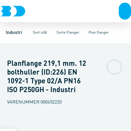
Ventiler
Sorte rør
Gevindflanger
Rustfrit stål
Sorte gevindfittings
Plan flanger
Sort stål
Svejseflanger m. krave
Sorte svejse fittings
Galvaniseret stål
Plast
Sorte ASTM s
Flanger med
Industri 
Industri
Sort stål
Sorte Flanger
Plan flanger
Planflange 219,1 mm. 12
bolthuller (ID:226) EN
1092-1 Type 02/A PN16
ISO P250GH - Industri
VARENUMMER
000652220