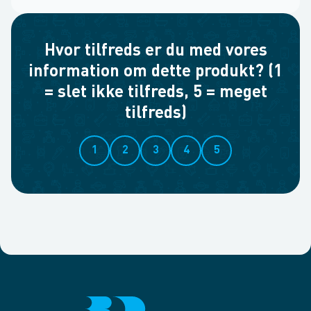
Hvor tilfreds er du med vores
information om dette produkt? (1
= slet ikke tilfreds, 5 = meget
tilfreds)
1
2
3
4
5