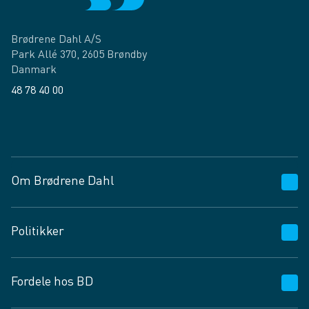
Brødrene Dahl A/S
Park Allé 370, 2605 Brøndby
Danmark
48 78 40 00
Facebook
LinkedIn
Om Brødrene Dahl
Kundeservice
Politikker
Vagttelefon 30 10 89 89
Spørgsmål og svar
Salgs- og leveringsbetingelser
Fordele hos BD
Job og karriere
Privatlivspolitik
Fødevarekontrolrapport