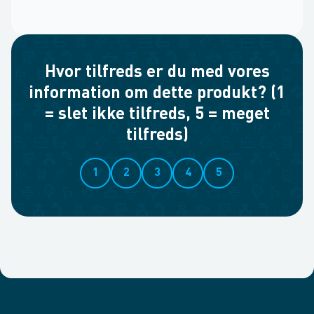
Hvor tilfreds er du med vores
information om dette produkt? (1
= slet ikke tilfreds, 5 = meget
tilfreds)
1
2
3
4
5