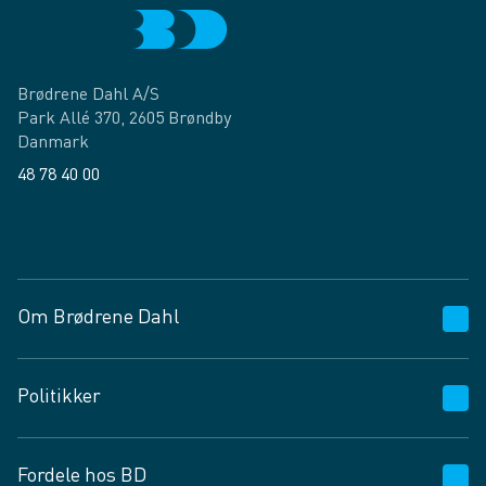
Brødrene Dahl A/S
Park Allé 370, 2605 Brøndby
Danmark
48 78 40 00
Facebook
LinkedIn
Om Brødrene Dahl
Kundeservice
Politikker
Vagttelefon 30 10 89 89
Spørgsmål og svar
Salgs- og leveringsbetingelser
Fordele hos BD
Job og karriere