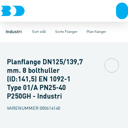
Ventiler
Sorte rør
Gevindflanger
Rustfrit stål
Sorte gevindfittings
Plan flanger
Sort stål
Svejseflanger m. krave
Sorte svejse fittings
Galvaniseret stål
Plast
Sorte ASTM s
Flanger med
Industri 
Industri
Sort stål
Sorte Flanger
Plan flanger
Planflange DN125/139,7
mm. 8 bolthuller
(ID:141,5) EN 1092-1
Type 01/A PN25-40
P250GH - Industri
VARENUMMER
000614140