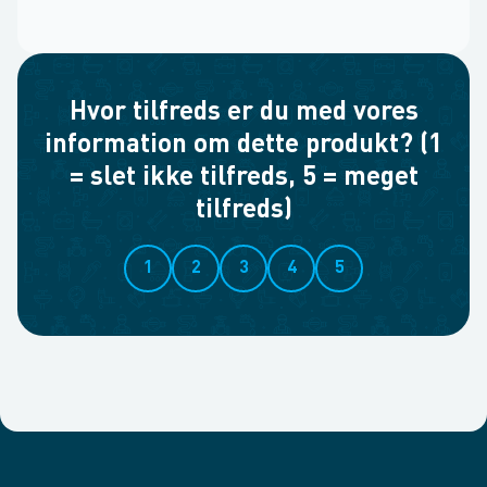
Hvor tilfreds er du med vores
information om dette produkt? (1
= slet ikke tilfreds, 5 = meget
tilfreds)
1
2
3
4
5