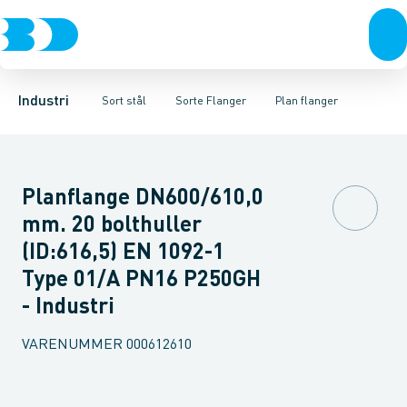
Ventiler
Sorte rør
Gevindflanger
Rustfrit stål
Sorte gevindfittings
Plan flanger
Sort stål
Svejseflanger m. krave
Sorte svejse fittings
Galvaniseret stål
Plast
Sorte ASTM s
Flanger med
Industri 
Industri
Sort stål
Sorte Flanger
Plan flanger
Planflange DN600/610,0
mm. 20 bolthuller
(ID:616,5) EN 1092-1
Type 01/A PN16 P250GH
- Industri
VARENUMMER
000612610