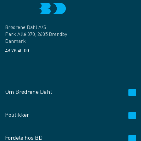
Brødrene Dahl A/S
Park Allé 370, 2605 Brøndby
Danmark
48 78 40 00
Facebook
LinkedIn
Om Brødrene Dahl
Kundeservice
Politikker
Vagttelefon 30 10 89 89
Spørgsmål og svar
Salgs- og leveringsbetingelser
Fordele hos BD
Job og karriere