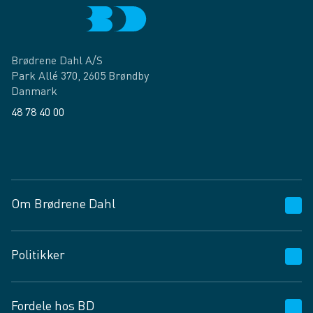
Brødrene Dahl A/S
Park Allé 370, 2605 Brøndby
Danmark
48 78 40 00
Facebook
LinkedIn
Om Brødrene Dahl
Kundeservice
Politikker
Vagttelefon 30 10 89 89
Spørgsmål og svar
Salgs- og leveringsbetingelser
Fordele hos BD
Job og karriere