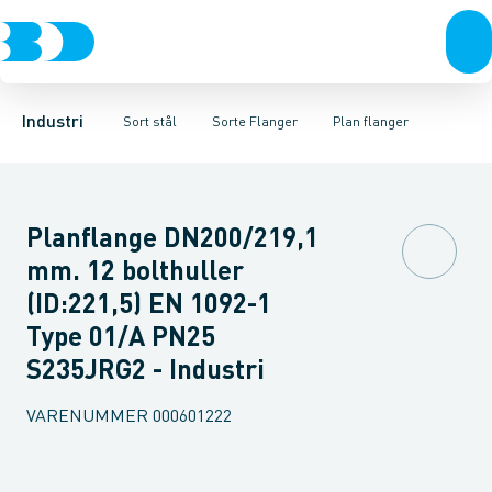
Ventiler
Sorte rør
Gevindflanger
Rustfrit stål
Sorte gevindfittings
Plan flanger
Sort stål
Svejseflanger m. krave
Sorte svejse fittings
Galvaniseret stål
Plast
Sorte ASTM s
Flanger med
Industri 
Industri
Sort stål
Sorte Flanger
Plan flanger
Planflange DN200/219,1
mm. 12 bolthuller
(ID:221,5) EN 1092-1
Type 01/A PN25
S235JRG2 - Industri
VARENUMMER
000601222