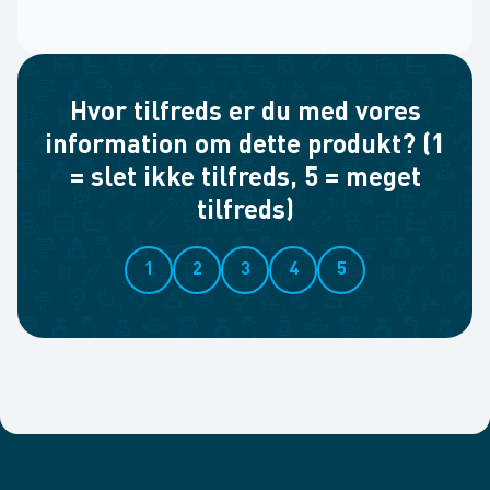
Hvor tilfreds er du med vores
information om dette produkt? (1
= slet ikke tilfreds, 5 = meget
tilfreds)
1
2
3
4
5